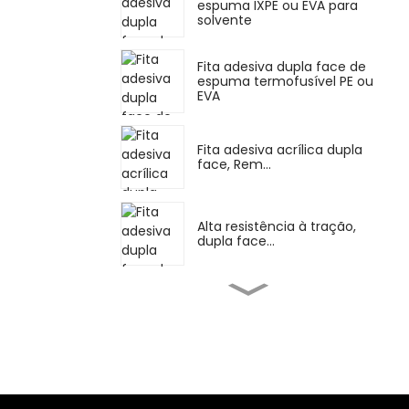
espuma IXPE ou EVA para
solvente
Fita adesiva dupla face de
espuma termofusível PE ou
EVA
Fita adesiva acrílica dupla
face, Rem...
Alta resistência à tração,
dupla face...
Adesivo de borracha de
silicone para altas
temperaturas...
Borracha de
mascaramento de uso
geral A...