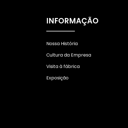
Fita adesiva multicolorida
com etiquetas em arco-
INFORMAÇÃO
íris...
Fita adesiva Washi
personalizada e
Nossa História
multicolorida
Cultura da Empresa
Visita à fábrica
Exposição