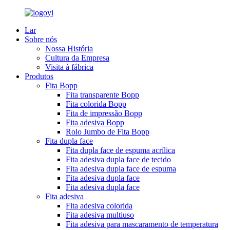
Lar
Sobre nós
Nossa História
Cultura da Empresa
Visita à fábrica
Produtos
Fita Bopp
Fita transparente Bopp
Fita colorida Bopp
Fita de impressão Bopp
Fita adesiva Bopp
Rolo Jumbo de Fita Bopp
Fita dupla face
Fita dupla face de espuma acrílica
Fita adesiva dupla face de tecido
Fita adesiva dupla face de espuma
Fita adesiva dupla face
Fita adesiva dupla face
Fita adesiva
Fita adesiva colorida
Fita adesiva multiuso
Fita adesiva para mascaramento de temperatura