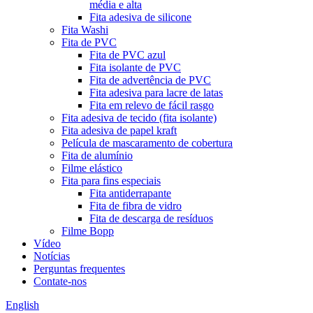
média e alta
Fita adesiva de silicone
Fita Washi
Fita de PVC
Fita de PVC azul
Fita isolante de PVC
Fita de advertência de PVC
Fita adesiva para lacre de latas
Fita em relevo de fácil rasgo
Fita adesiva de tecido (fita isolante)
Fita adesiva de papel kraft
Película de mascaramento de cobertura
Fita de alumínio
Filme elástico
Fita para fins especiais
Fita antiderrapante
Fita de fibra de vidro
Fita de descarga de resíduos
Filme Bopp
Vídeo
Notícias
Perguntas frequentes
Contate-nos
English