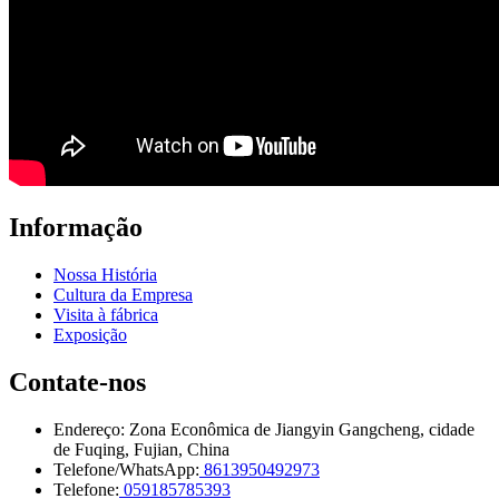
Informação
Nossa História
Cultura da Empresa
Visita à fábrica
Exposição
Contate-nos
Endereço: Zona Econômica de Jiangyin Gangcheng, cidade
de Fuqing, Fujian, China
Telefone/WhatsApp:
8613950492973
Telefone:
059185785393