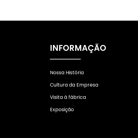
Borracha de
mascaramento de uso
geral A...
Fita adesiva multicolorida
com etiquetas em arco-
INFORMAÇÃO
íris...
Fita adesiva Washi
personalizada e
Nossa História
multicolorida
Cultura da Empresa
Visita à fábrica
Exposição