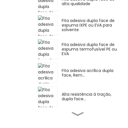
alta qualidade
Fita adesiva dupla face de
espuma IXPE ou EVA para
solvente
Fita adesiva dupla face de
espuma termofusível PE ou
EVA
Fita adesiva acrílica dupla
face, Rem...
Alta resistência à tração,
dupla face...
Adesivo de borracha de
silicone para altas
temperaturas...