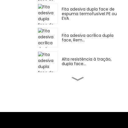
Fita adesiva dupla face de
espuma termofusível PE ou
EVA
Fita adesiva acrílica dupla
face, Rem...
Alta resistência à tração,
dupla face...
Adesivo de borracha de
silicone para altas
temperaturas...
Borracha de
mascaramento de uso
geral A...