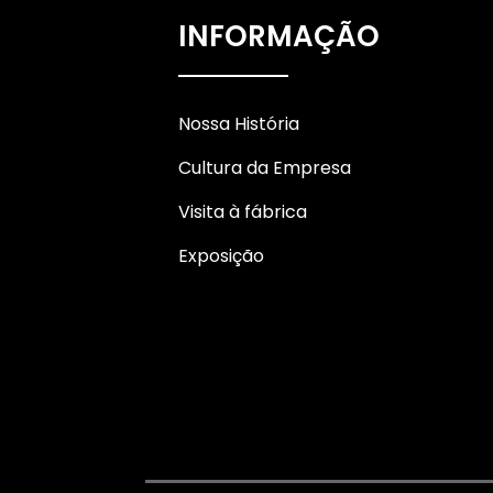
Fita adesiva multicolorida
com etiquetas em arco-
INFORMAÇÃO
íris...
Fita adesiva Washi
personalizada e
Nossa História
multicolorida
Cultura da Empresa
Visita à fábrica
Exposição