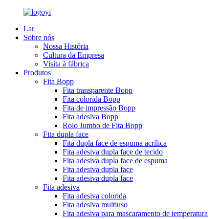
Lar
Sobre nós
Nossa História
Cultura da Empresa
Visita à fábrica
Produtos
Fita Bopp
Fita transparente Bopp
Fita colorida Bopp
Fita de impressão Bopp
Fita adesiva Bopp
Rolo Jumbo de Fita Bopp
Fita dupla face
Fita dupla face de espuma acrílica
Fita adesiva dupla face de tecido
Fita adesiva dupla face de espuma
Fita adesiva dupla face
Fita adesiva dupla face
Fita adesiva
Fita adesiva colorida
Fita adesiva multiuso
Fita adesiva para mascaramento de temperatura