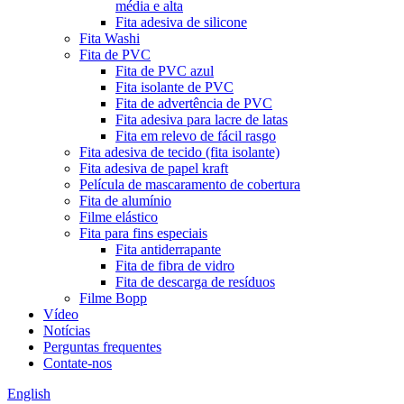
média e alta
Fita adesiva de silicone
Fita Washi
Fita de PVC
Fita de PVC azul
Fita isolante de PVC
Fita de advertência de PVC
Fita adesiva para lacre de latas
Fita em relevo de fácil rasgo
Fita adesiva de tecido (fita isolante)
Fita adesiva de papel kraft
Película de mascaramento de cobertura
Fita de alumínio
Filme elástico
Fita para fins especiais
Fita antiderrapante
Fita de fibra de vidro
Fita de descarga de resíduos
Filme Bopp
Vídeo
Notícias
Perguntas frequentes
Contate-nos
English