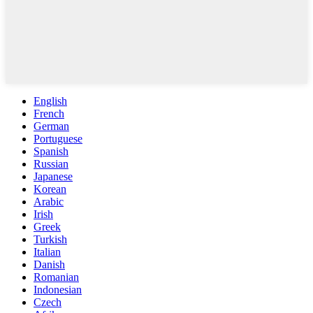
English
French
German
Portuguese
Spanish
Russian
Japanese
Korean
Arabic
Irish
Greek
Turkish
Italian
Danish
Romanian
Indonesian
Czech